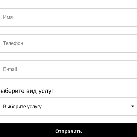
СЛУГ:
й,
 и
тво
ыберите вид услуг
Отправить